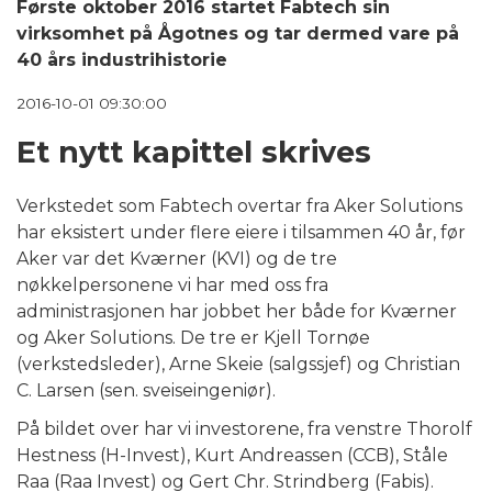
Første oktober 2016 startet Fabtech sin
NDT TJENESTER
virksomhet på Ågotnes og tar dermed vare på
TRYKKTESTING
40 års industrihistorie
OVERFLATEBEHANDLING
2016-10-01 09:30:00
MASKINERING
Et nytt kapittel skrives
OPPDRETTSNÆRING
Verkstedet som Fabtech overtar fra Aker Solutions
NYHETER
har eksistert under flere eiere i tilsammen 40 år, før
Aker var det Kværner (KVI) og de tre
KONTAKT
nøkkelpersonene vi har med oss fra
administrasjonen har jobbet her både for Kværner
og Aker Solutions. De tre er Kjell Tornøe
(verkstedsleder), Arne Skeie (salgssjef) og Christian
C. Larsen (sen. sveiseingeniør).
På bildet over har vi investorene, fra venstre Thorolf
Hestness (H-Invest), Kurt Andreassen (CCB), Ståle
Raa (Raa Invest) og Gert Chr. Strindberg (Fabis).