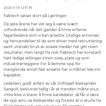
NDT TJENESTER
2023-11-01 12:17:39
TRYKKTESTING
Fabtech satser stort på Lærlinger.
OVERFLATEBEHANDLING
De siste årene har vist seg å være svært
MASKINERING
utfordrende når det gjelder å finne erfarne
fagarbeidere som vi kan ansette. Utallige annonser
OPPDRETTSNÆRING
og henvendelser til de som driver med rekruttering
samt utstrakt bruk av sosiale medier har gitt noen
NYHETER
resultater, men langt fra nok. Fabtech har konstant
hatt ledige stillinger innen sveis, plate og som
KONTAKT
industrirørleggere. For å demme opp for
manglende antall fast ansatte har vi måttet leie inn
kapasitet.
Ledelsen, godt anført av vår Driftssjef Aleksander
Sangolt, besluttet tidlig i år at trenden måtte snus.
«Hvis ikke vi klarer å finne kandidater, så får vi lære
de opp selv» sa Aleksander og foreslo at vi skulle ha