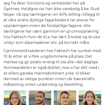
seg fra Aker Solutions og verkstedet her på
Ågotnes. Heldigvis var han ikke vanskelig å be, Rudi
følger nå opp lærlingene i en 60% stilling i tillegg til
at våre andre dyktige fagarbeidere tar ansvar for
opplæringen innen de forskjellige fagene. Alle
lærlingene har vært gjennom en grunnopplæring
hos Fabtech hvor de bl.a. har lært å sveise og bruke
utstyr som slipemaskiner etc. på korrekt måte.
Gjennomsnittsalderen hos Fabtech har sunket med
10 år etter at vi fikk ungdommene på plass. Det
merkes og gir positiv energi til oss alle i det daglige.
Kvinneandelen er også doblet, noe vi har slitt med i
et ellers ganske mannsdominert yrke. Vi tikker
dermed av viktige punkter innen vår bærekrafts
målsetting, innen utdanning og likestilling.