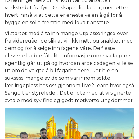
10 lærlinger selv om vi kun var 20 ansatte i
verkstedet fra før. Det skapte litt latter, men etter
hvert innså vi at dette er eneste veien å gå for å
bygge en solid fremtid med lokalt ansatte.
Vi startet med å ta inn mange utplasseringselever
fra videregående slik at vi fikk møtt og snakket med
dem og for å selge inn fagene våre. De fleste
elevene hadde fått lite informasjon om hva fagene
egentlig går ut på og hvordan arbeidsdagen ville se
ut om de valgte å bli fagarbeidere. Det ble en
suksess, mange av de som var innom søkte
lærlingeplass hos oss gjennom Live2Learn hvor også
Sangolt er styreleder. Det endte med at vi signerte
avtale med syv fine og godt motiverte ungdommer.