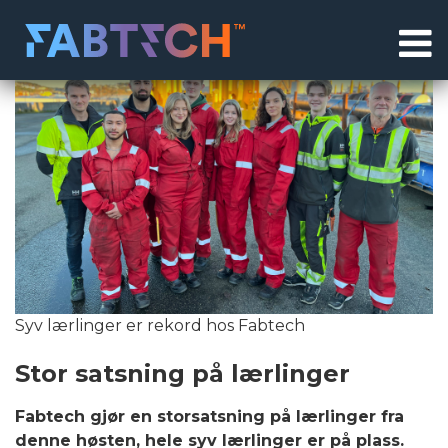
OM OSS
ENGLISH
PRODUKTER OG TJENESTER
RØRFABRIKASJON
STÅLSTRUKTURER
SVEISING
Syv lærlinger er rekord hos Fabtech
SUBSEA UTSTYR
Stor satsning på lærlinger
VARMEBEHANDLING
Fabtech gjør en storsatsning på lærlinger fra
LOGISTIKK
denne høsten, hele syv lærlinger er på plass.