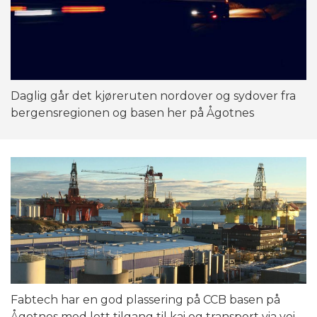
Daglig går det kjøreruten nordover og sydover fra
bergensregionen og basen her på Ågotnes
Fabtech har en god plassering på CCB basen på
Ågotnes med lett tilgang til kai og transport via vei.