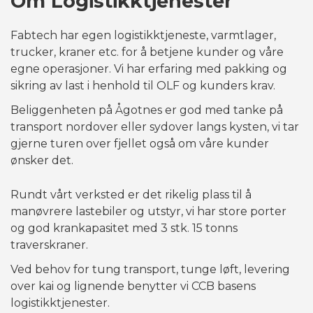
Om Logistikktjenester
NDT TJENESTER
TRYKKTESTING
Fabtech har egen logistikktjeneste, varmtlager,
trucker, kraner etc. for å betjene kunder og våre
OVERFLATEBEHANDLING
egne operasjoner. Vi har erfaring med pakking og
MASKINERING
sikring av last i henhold til OLF og kunders krav.
Beliggenheten på Ågotnes er god med tanke på
OPPDRETTSNÆRING
transport nordover eller sydover langs kysten, vi tar
NYHETER
gjerne turen over fjellet også om våre kunder
ønsker det.
KONTAKT
Rundt vårt verksted er det rikelig plass til å
manøvrere lastebiler og utstyr, vi har store porter
og god krankapasitet med 3 stk. 15 tonns
traverskraner.
Ved behov for tung transport, tunge løft, levering
over kai og lignende benytter vi CCB basens
logistikktjenester.