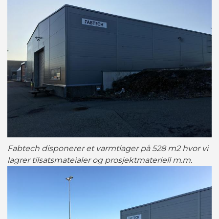
Fabtech disponerer et varmtlager på 528 m2 hvor vi
lagrer tilsatsmateialer og prosjektmateriell m.m.