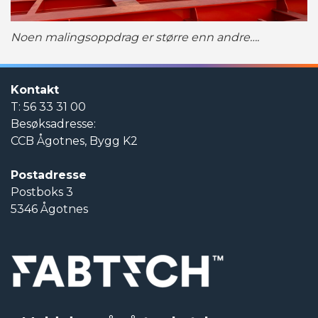
Noen malingsoppdrag er større enn andre….
Kontakt
T: 56 33 31 00
Besøksadresse:
CCB Ågotnes, Bygg K2
Postadresse
Postboks 3
5346 Ågotnes