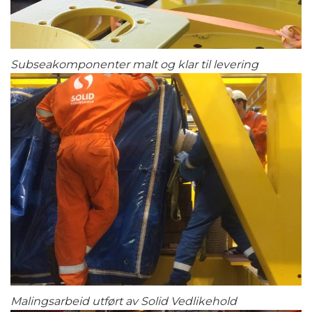
Subseakomponenter malt og klar til levering
Malingsarbeid utført av Solid Vedlikehold