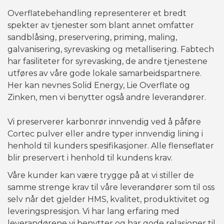
NDT TJENESTER
Overflatebehandling representerer et bredt
spekter av tjenester som blant annet omfatter
TRYKKTESTING
sandblåsing, preservering, priming, maling,
OVERFLATEBEHANDLING
galvanisering, syrevasking og metallisering.
Fabtech
har fasiliteter for syrevasking, de andre tjenestene
MASKINERING
utføres av våre gode lokale samarbeidspartnere.
OPPDRETTSNÆRING
Her kan nevnes Solid Energy, Lie Overflate og
Zinken, men vi benytter også andre leverandører.
NYHETER
Vi preserverer karbonrør innvendig ved å påføre
KONTAKT
Cortec pulver eller andre typer innvendig lining i
henhold til kunders spesifikasjoner. Alle flenseflater
blir preservert i henhold til kundens krav.
Våre kunder kan være trygge på at vi stiller de
samme strenge krav til våre leverandører som til oss
selv når det gjelder HMS, kvalitet, produktivitet og
leveringspresisjon. Vi har lang erfaring med
leverandørene vi benytter og har gode relasjoner til